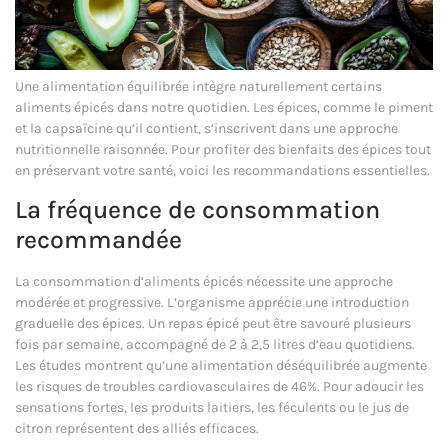
Une alimentation équilibrée intègre naturellement certains
aliments épicés dans notre quotidien. Les épices, comme le piment
et la capsaïcine qu’il contient, s’inscrivent dans une approche
nutritionnelle raisonnée. Pour profiter des bienfaits des épices tout
en préservant votre santé, voici les recommandations essentielles.
La fréquence de consommation
recommandée
La consommation d’aliments épicés nécessite une approche
modérée et progressive. L’organisme apprécie une introduction
graduelle des épices. Un repas épicé peut être savouré plusieurs
fois par semaine, accompagné de 2 à 2,5 litres d’eau quotidiens.
Les études montrent qu’une alimentation déséquilibrée augmente
les risques de troubles cardiovasculaires de 46%. Pour adoucir les
sensations fortes, les produits laitiers, les féculents ou le jus de
citron représentent des alliés efficaces.