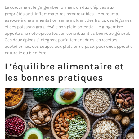
Le curcuma et le gingembre forment un duo d’épices aux
propriétés anti-inflammatoires remarquables. Le curcuma,
associé à une alimentation saine incluant des fruits, des légumes
et des poissons gras, révèle son plein potentiel. Le gingembre
apporte une note épicée tout en contribuant au bien-être général.
Ces deux épices s’intègrent parfaitement dans les recettes
quotidiennes, des soupes aux plats principaux, pour une approche
naturelle du bien-être.
L’équilibre alimentaire et
les bonnes pratiques