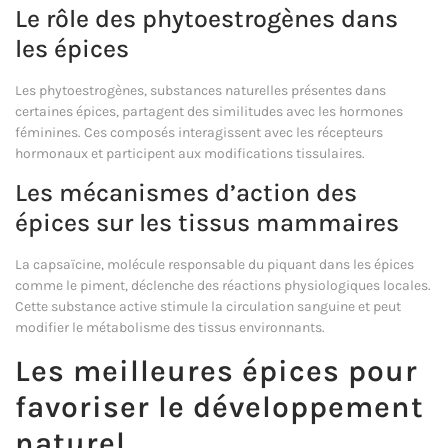
Le rôle des phytoestrogènes dans
les épices
Les phytoestrogènes, substances naturelles présentes dans
certaines épices, partagent des similitudes avec les hormones
féminines. Ces composés interagissent avec les récepteurs
hormonaux et participent aux modifications tissulaires.
Les mécanismes d’action des
épices sur les tissus mammaires
La capsaïcine, molécule responsable du piquant dans les épices
comme le piment, déclenche des réactions physiologiques locales.
Cette substance active stimule la circulation sanguine et peut
modifier le métabolisme des tissus environnants.
Les meilleures épices pour
favoriser le développement
naturel