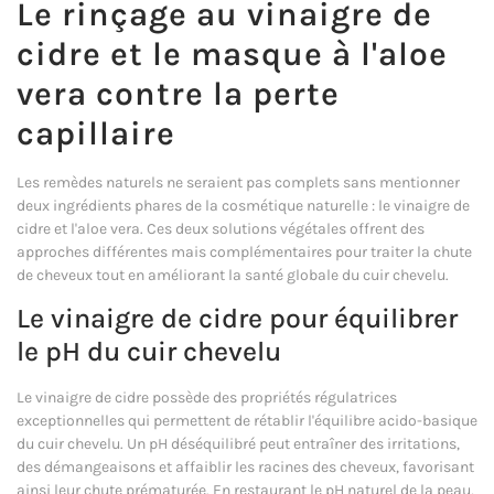
Le rinçage au vinaigre de
cidre et le masque à l'aloe
vera contre la perte
capillaire
Les remèdes naturels ne seraient pas complets sans mentionner
deux ingrédients phares de la cosmétique naturelle : le vinaigre de
cidre et l'aloe vera. Ces deux solutions végétales offrent des
approches différentes mais complémentaires pour traiter la chute
de cheveux tout en améliorant la santé globale du cuir chevelu.
Le vinaigre de cidre pour équilibrer
le pH du cuir chevelu
Le vinaigre de cidre possède des propriétés régulatrices
exceptionnelles qui permettent de rétablir l'équilibre acido-basique
du cuir chevelu. Un pH déséquilibré peut entraîner des irritations,
des démangeaisons et affaiblir les racines des cheveux, favorisant
ainsi leur chute prématurée. En restaurant le pH naturel de la peau,