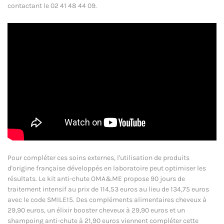
contactant le 02 41 48 44 09.
Pour compléter ces soins externes, l'utilisation de produits
d'origine française développés en laboratoire peut optimiser les
résultats. Le kit anti-chute OMA&ME propose 90 jours de
traitement intensif au prix de 114,53 euros au lieu de 134,75 euros
avec le code SMILE15. Des compléments alimentaires cheveux à
29,90 euros, un élixir booster cheveux à 29,90 euros et un
shampoing anti-chute à 21,90 euros viennent compléter cette