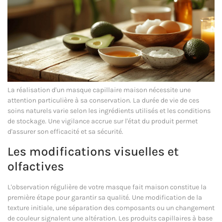
La réalisation d'un masque capillaire maison nécessite une
attention particulière à sa conservation. La durée de vie de ces
soins naturels varie selon les ingrédients utilisés et les conditions
de stockage. Une vigilance accrue sur l'état du produit permet
d'assurer son efficacité et sa sécurité.
Les modifications visuelles et
olfactives
L'observation régulière de votre masque fait maison constitue la
première étape pour garantir sa qualité. Une modification de la
texture initiale, une séparation des composants ou un changement
de couleur signalent une altération. Les produits capillaires à base