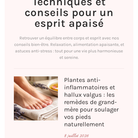
Techniques et
conseils pour un
esprit apaisé
Retrouver un équilibre entre corps et esprit avec nos
conseils bien-être. Relaxation, alimentation apaisante, et
astuces anti-stress : tout pour une vie plus harmonieuse
et sereine.
Plantes anti-
inflammatoires et
hallux valgus : les
remèdes de grand-
mère pour soulager
vos pieds
naturellement
8 juillet 2026