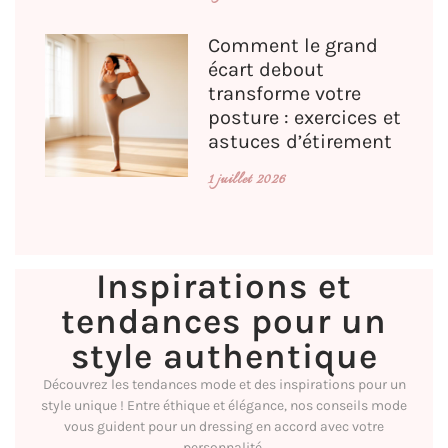
Comment le grand
écart debout
transforme votre
posture : exercices et
astuces d’étirement
1 juillet 2026
Inspirations et
tendances pour un
style authentique
Découvrez les tendances mode et des inspirations pour un
style unique ! Entre éthique et élégance, nos conseils mode
vous guident pour un dressing en accord avec votre
personnalité.